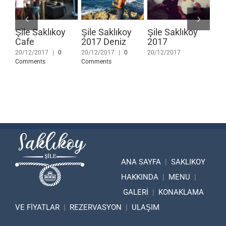
Şile Saklıkoy
Şile Saklıkoy
Şile Saklıkoy
Şil
Cafe
2017 Deniz
2017
20
20/12/2017
|
0
20/12/2017
|
0
20/12/2017
20/
Comments
Comments
ANA SAYFA
|
SAKLIKOY
HAKKINDA
|
MENU
|
GALERİ
|
KONAKLAMA
VE FİYATLAR
|
REZERVASYON
|
ULAŞIM